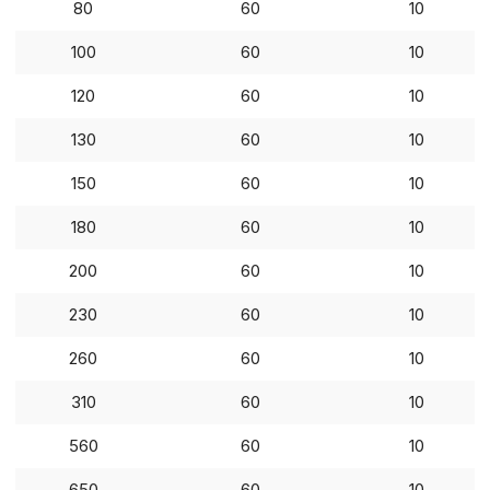
80
60
10
Настройте параметры и
файлов cookie
Вы можете настроить ис
100
60
10
каждого типа файлов co
типа «технические (обяз
120
60
10
без которых невозможно
функционирование сайта
130
60
10
Ваш выбор настроек на 1
этого периода Сайт сно
150
60
10
согласие. Вы вправе изм
настроек файлов cookie (
180
60
10
согласие) в любое врем
путем перехода по ссыл
200
60
10
верхней части страницы
настроек cookie».
230
60
10
Перед тем как совершит
параметров использован
260
60
10
можете ознакомиться с
обработки персональны
310
60
10
списком файлов cookie
,
описание и сроки хранен
560
60
10
650
60
10