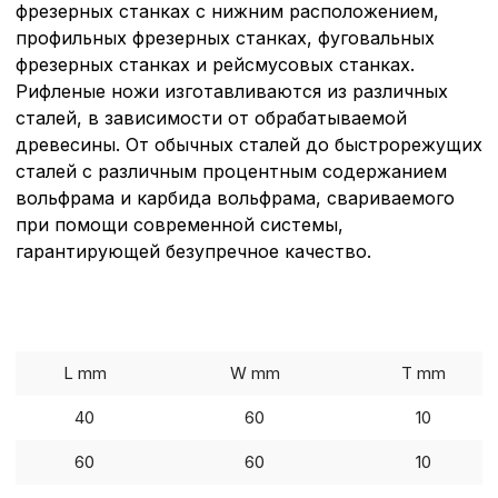
фрезерных станках с нижним расположением,
профильных фрезерных станках, фуговальных
фрезерных станках и рейсмусовых станках.
Рифленые ножи изготавливаются из различных
сталей, в зависимости от обрабатываемой
древесины. От обычных сталей до быстрорежущих
сталей с различным процентным содержанием
вольфрама и карбида вольфрама, свариваемого
при помощи современной системы,
гарантирующей безупречное качество.
L mm
W mm
T mm
Политика в отнош
40
60
10
обработки сookies
60
60
10