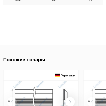
Технические (об
cookie-файлы
Аналитические c
Внимание:
Отключени
cookie файлов не поз
определять предпоч
пользователей сайта,
Похожие товары
наиболее и наименее
страницы и принимат
совершенствованию 
исходя из предпочте
Германия
пользователей.
Сохранить выбор