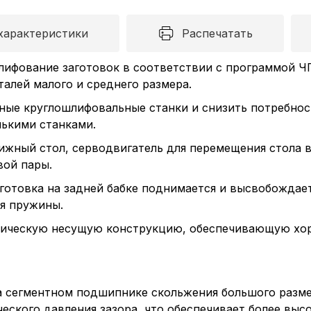
характеристики
Распечатать
лифование заготовок в соответствии с программой ЧП
лей малого и среднего размера.
ные круглошлифовальные станки и снизить потребност
ькими станками.
ижный стол, серводвигатель для перемещения стола 
ой пары.
аготовка на задней бабке поднимается и высвобожда
ия пружины.
амическую несущую конструкцию, обеспечивающую хо
 сегментном подшипнике скольжения большого разме
еского давления зазора, что обеспечивает более выс