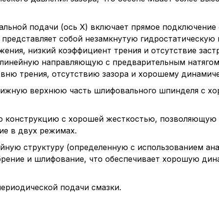
нтальной подачи (ось X) включает прямое подключени
) представляет собой незамкнутую гидростатическу
жения, низкий коэффициент трения и отсутствие заст
ой линейную направляющую c предварительным натяг
овню трения, отсутствию зазора и хорошему динамич
вижную верхнюю часть шлифовального шпинделя с х
ю конструкцию с хорошей жесткостью, позволяющую о
ие в двух режимах.
ойную структуру (определенную с использованием ан
рение и шлифование, что обеспечивает хорошую дин
периодической подачи смазки.