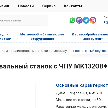
изинг
Новости
Сервис
Контакты
Свя
+3
е для
Металлообрабатывающее
Деревообрабатываю
мебели
оборудование
инструмент
Круглошлифовальные станки по металлу
Высокоточный круглош
альный станок с ЧПУ MK1320B*
Основные характерис
Диам. шлифования, мм: 8-200
Макс. вес заготовки, кг: 50
Расстояние между центрами, м