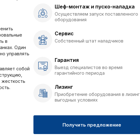
Шеф-монтаж и пуско-наладка
Осуществляем запуск поставленного
оборудования
менить
Сервис
фовальные
Собственный штат наладчиков
ть в
анках. Один
но управлять
Гарантия
Выезд специалистов во время
авляет собой
гарантийного периода
струкцию,
 жесткость
Лизинг
ость.
Приобретение оборудования в лизинг
выгодных условиях
Получить предложение