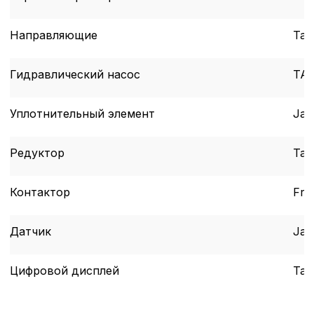
Направляющие
Tai
Гидравлический насос
TAI
Уплотнительный элемент
Jap
Редуктор
Tai
Контактор
Fra
Датчик
Jap
Цифровой дисплей
Tai