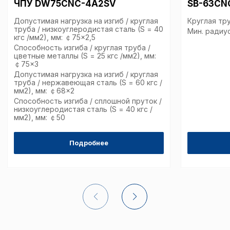
ЧПУ DW75CNC-4A2SV
SB-63CN
Допустимая нагрузка на изгиб / круглая
Круглая тру
труба / низкоуглеродистая сталь (S = 40
Мин. радиус
кгс /мм2), мм: ￠75×2,5
Способность изгиба / круглая труба /
цветные металлы (S = 25 кгс /мм2), мм:
￠75×3
Допустимая нагрузка на изгиб / круглая
труба / нержавеющая сталь (S = 60 кгс /
мм2), мм: ￠68×2
Способность изгиба / сплошной пруток /
низкоуглеродистая сталь (S = 40 кгс /
мм2), мм: ￠50
Подробнее