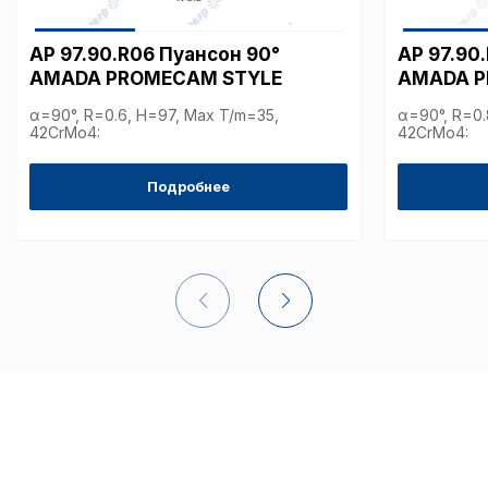
Аналитические c
AP 97.90.R06 Пуансон 90°
AP 97.90
AMADA PROMECAM STYLE
AMADA P
α=90°, R=0.6, H=97, Max T/m=35,
α=90°, R=0.
42CrMo4:
42CrMo4:
Внимание:
Отключени
cookie файлов не поз
определять предпоч
Подробнее
пользователей сайта,
наиболее и наименее
страницы и принимат
совершенствованию 
исходя из предпочте
пользователей.
Сохранить выбор