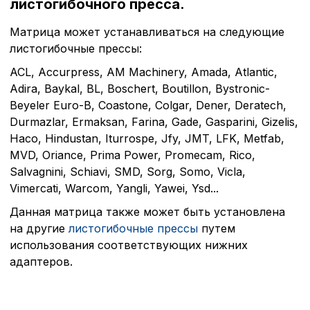
листогибочного пресса.
Матрица может устанавливаться на следующие
листогибочные прессы:
ACL, Accurpress, AM Machinery, Amada, Atlantic,
Adira, Baykal, BL, Boschert, Boutillon, Bystronic-
Beyeler Euro-B, Coastone, Colgar, Dener, Deratech,
Durmazlar, Ermaksan, Farina, Gade, Gasparini, Gizelis,
Haco, Hindustan, Iturrospe, Jfy, JMT, LFK, Metfab,
MVD, Oriance, Prima Power, Promecam, Rico,
Salvagnini, Schiavi, SMD, Sorg, Somo, Vicla,
Vimercati, Warcom, Yangli, Yawei, Ysd...
Данная матрица также может быть установлена
Политика в отнош
на другие
листогибочные прессы
путем
использования соответствующих нижних
обработки сookies
адаптеров.
Настройте параметры и
файлов cookie
Вы можете настроить ис