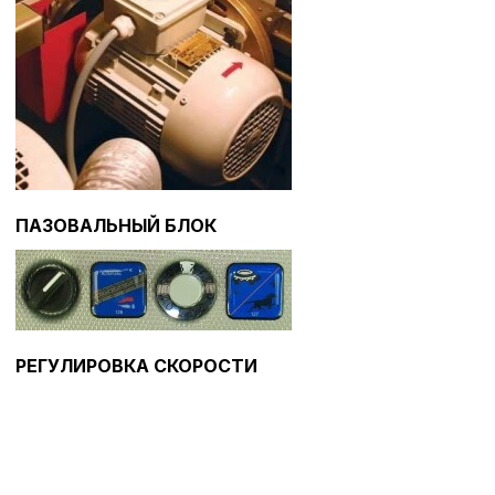
Политика в отнош
обработки сookies
Настройте параметры и
файлов cookie
Вы можете настроить ис
ПАЗОВАЛЬНЫЙ БЛОК
каждого типа файлов co
типа «технические (обяз
без которых невозможно
функционирование сайта
Ваш выбор настроек на 1
этого периода Сайт сно
согласие. Вы вправе изм
РЕГУЛИРОВКА СКОРОСТИ
настроек файлов cookie (
согласие) в любое врем
путем перехода по ссыл
верхней части страницы
настроек cookie».
Перед тем как совершит