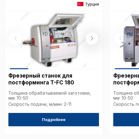
Турция
согласие. Вы вправе изм
настроек файлов cookie (
согласие) в любое врем
путем перехода по ссыл
верхней части страницы
настроек cookie».
Перед тем как совершит
параметров использован
можете ознакомиться с
обработки персональны
списком файлов cookie
,
описание и сроки хранен
Фрезерный станок для
Фрезерны
постформинга T-FC 180
постформ
Технические (об
Толщина обрабатываемой заготовки,
Толщина об
cookie-файлы
мм: 10-50
мм: 10-50
Скорость подачи, м/мин: 2-11
Скорость по
Аналитические c
Подробнее