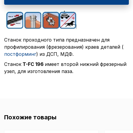
Станок проходного типа предназначен для
профилирования (фрезерования) краев деталей (
постформинг
) из ДСП, МДФ.
Политика в отнош
Станок
T-FC 196
имеет второй нижний фрезерный
обработки сookies
узел, для изготовления паза.
Настройте параметры и
файлов cookie
Вы можете настроить ис
каждого типа файлов co
типа «технические (обяз
без которых невозможно
Похожие товары
функционирование сайта
Ваш выбор настроек на 1
этого периода Сайт сно