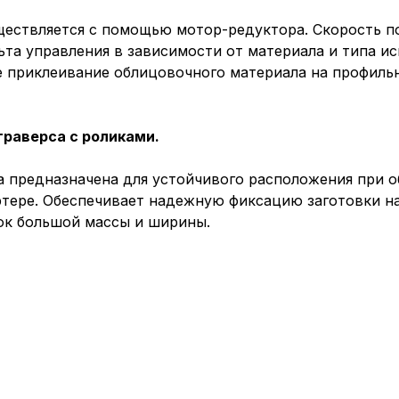
ествляется с помощью мотор-редуктора. Скорость по
ьта управления в зависимости от материала и типа и
 приклеивание облицовочного материала на профиль
Пол
обр
раверса с роликами.
 предназначена для устойчивого расположения при о
ере. Обеспечивает надежную фиксацию заготовки на 
Настройте па
ок большой массы и ширины.
Вы можете нас
«технические 
функционирова
периода Сайт 
cookie (в т.ч.
в нижней или 
Перед тем как
можете ознак