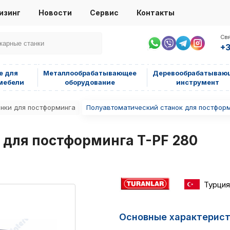
изинг
Новости
Сервис
Контакты
Свя
+3
е для
Металлообрабатывающее
Деревообрабатываю
мебели
оборудование
инструмент
нки для постформинга
Полуавтоматический станок для постформ
 для постформинга T-PF 280
Турция
Основные характерис