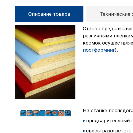
Описание товара
Технические 
Станок предназначе
различными пленкам
кромок осуществляе
постформинг
).
На станке последов
предварительный п
свесы разогретого