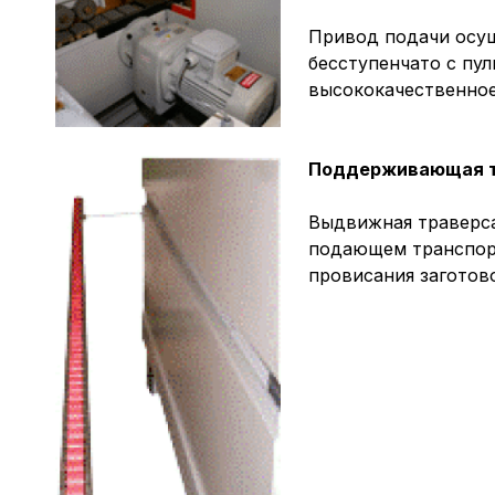
Привод подачи осущ
бесступенчато с пул
высококачественное
Поддерживающая т
Выдвижная траверса
подающем транспорт
провисания заготов