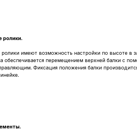
, содерж
cookie
Технич
 ролики.
Аналит
 ролики имеют возможность настройки по высоте в 
ка обеспечивается перемещением верхней балки с п
равляющим. Фиксация положения балки производится
инейке.
Внимание:
предпочтен
страницы и
предпочтен
Сохранить выб
ементы.