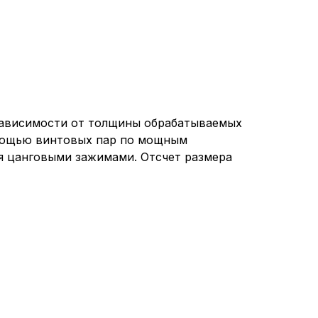
ащим их описание и сроки хранения.
еские (обязательные) cookie-файлы
ические cookie-файлы
зависимости от толщины обрабатываемых
омощью винтовых пар по мощным
 цанговыми зажимами. Отсчет размера
Отключение аналитических cookie файлов не позво
ия пользователей сайта, в том числе наиболее и 
 принимать меры по совершенствованию работы са
ий пользователей.
ор