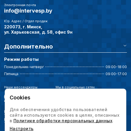
страницы и принимат
Электронная почта
info@intervesp.by
совершенствованию 
исходя из предпочте
пользователей.
Юр. Адрес / Отдел продаж
220073, г. Минск,
ул. Харьковская, д. 58, офис 9н
Сохранить выбор
Дополнительно
Режим работы
Понедельник-четверг
09:00-18:00
Пятница
09:00-17:00
Наши мессенджеры
Мы в социальных сетях
Cookies
Для обеспечения удобства пользователей
Политика конфиденциальности
сайта используются cookies в целях, описанных
Выбор настроек cookie
в
Политике обработки персональных данных
.
Настроить