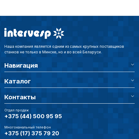
настроек cookie».
Перед тем как совершит
параметров использован
можете ознакомиться с
обработки персональны
списком файлов cookie
,
описание и сроки хранен
Наша компания является одним из самых крупных поставщиков
станков не только в Минске, но и во всей Беларуси.
Технические (об
Навигация
cookie-файлы
Каталог
Аналитические c
Контакты
Отдел продаж
Внимание:
Отключени
+375 (44) 500 95 95
cookie файлов не поз
определять предпоч
Многоканальный телефон
пользователей сайта,
+375 (17) 375 79 20
наиболее и наименее