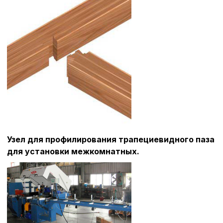
Политика в отнош
Узел для профилирования трапециевидного паза
обработки сookies
для установки межкомнатных.
Настройте параметры и
файлов cookie
Вы можете настроить ис
каждого типа файлов co
типа «технические (обяз
без которых невозможно