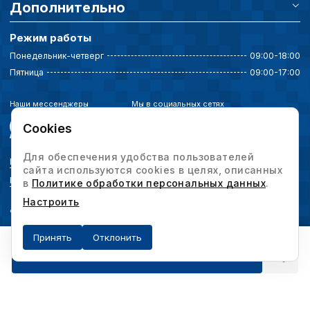
Дополнительно
Режим работы
Понедельник-четверг
09:00-18:00
Пятница
09:00-17:00
Наши мессенджеры
Мы в социальных сетях
Cookies
Для обеспечения удобства пользователей
Политика конфиденциальности
сайта используются cookies в целях, описанных
Выбор настроек cookie
в
Политике обработки персональных данных
.
Настроить
© 2026 Интервесп — производственное оборудование. Все права защищены.
Принять
Отклонить
Получить предложение