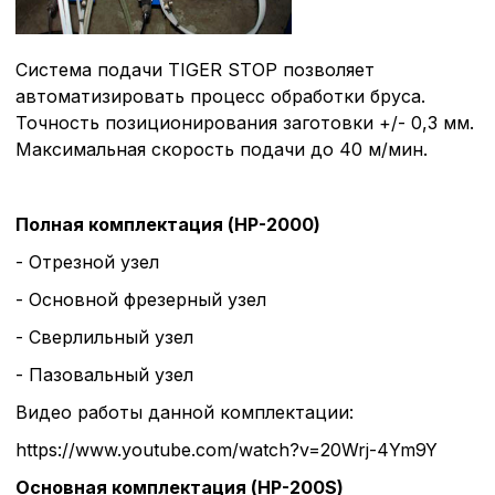
Система подачи TIGER STOP позволяет
Внимание:
Отключени
автоматизировать процесс обработки бруса.
cookie файлов не поз
определять предпоч
Точность позиционирования заготовки +/- 0,3 мм.
пользователей сайта,
Максимальная скорость подачи до 40 м/мин.
наиболее и наименее
страницы и принимат
совершенствованию 
Полная комплектация (HP-2000)
исходя из предпочте
пользователей.
- Отрезной узел
- Основной фрезерный узел
Сохранить выбор
- Сверлильный узел
- Пазовальный узел
Видео работы данной комплектации:
https://www.youtube.com/watch?v=20Wrj-4Ym9Y
Основная комплектация (HP-200S)