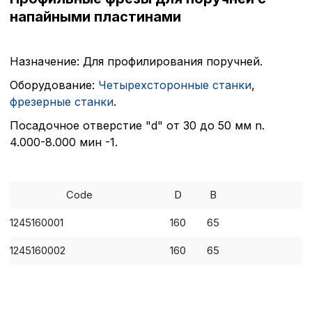
напайными пластинами
Назначение: Для профилирования поручней.
Оборудование:
Четырехсторонные станки
,
фрезерные станки
.
Посадочное отверстие "d" от 30 до 50 мм n.
4.000-8.000 мин -1.
Политика в отнош
Code
D
B
обработки сookies
1245160001
160
65
Настройте параметры и
1245160002
160
65
файлов cookie
Вы можете настроить ис
каждого типа файлов co
типа «технические (обяз