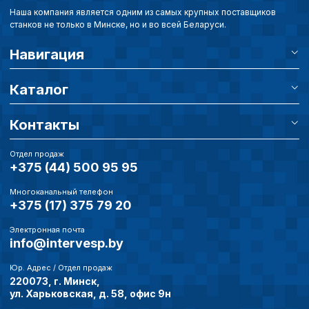
Наша компания является одним из самых крупных поставщиков
станков не только в Минске, но и во всей Беларуси.
Навигация
Внимание:
Отключени
cookie файлов не поз
определять предпоч
Каталог
пользователей сайта,
наиболее и наименее
страницы и принимат
Контакты
совершенствованию 
исходя из предпочте
Отдел продаж
пользователей.
+375 (44) 500 95 95
Многоканальный телефон
+375 (17) 375 79 20
Сохранить выбор
Электронная почта
info@intervesp.by
Юр. Адрес / Отдел продаж
220073, г. Минск,
ул. Харьковская, д. 58, офис 9н