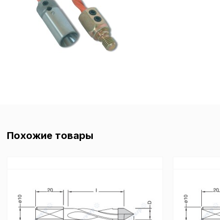
Политика в отнош
обработки сookies
Настройте параметры и
файлов cookie
Вы можете настроить ис
Похожие товары
каждого типа файлов co
типа «технические (обяз
без которых невозможно
функционирование сайта
Ваш выбор настроек на 1
этого периода Сайт сно
согласие. Вы вправе изм
настроек файлов cookie (
согласие) в любое врем