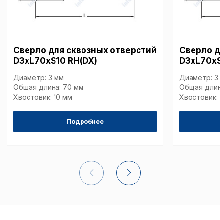
путем перехода по ссыл
верхней части страницы
настроек cookie».
Перед тем как совершит
параметров использован
можете ознакомиться с
Сверло для сквозных отверстий
Сверло д
обработки персональны
D3xL70xS10 RH(DX)
D3xL70xS
списком файлов cookie
,
описание и сроки хранен
Диаметр: 3 мм
Диаметр: 3
Общая длина: 70 мм
Общая длин
Хвостовик: 10 мм
Хвостовик: 
Технические (об
cookie-файлы
Подробнее
Аналитические c
Внимание:
Отключени
cookie файлов не поз
определять предпоч