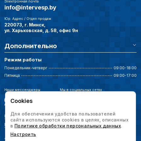
Электронная почта
info@intervesp.by
Юр. Адрес / Отдел продаж
220073, г. Минск,
ул. Харьковская, д. 58, офис 9н
Дополнительно
Режим работы
Понедельник-четверг
09:00-18:00
Пятница
09:00-17:00
Наши мессенджеры
Мы в социальных сетях
Cookies
Для обеспечения удобства пользователей
Политика конфиденциальности
сайта используются cookies в целях, описанных
Выбор настроек cookie
в
Политике обработки персональных данных
.
Настроить
© 2026 Интервесп — производственное оборудование. Все права защищены.