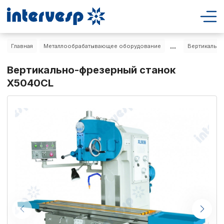
...
Главная
Металлообрабатывающее оборудование
Вертикально
Вертикально-фрезерный станок
X5040CL