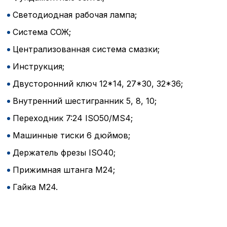
Светодиодная рабочая лампа;
Система СОЖ;
Централизованная система смазки;
Политика в отнош
Инструкция;
обработки сookies
Двусторонний ключ 12*14, 27*30, 32*36;
Настройте параметры и
Внутренний шестигранник 5, 8, 10;
файлов cookie
Вы можете настроить ис
Переходник 7:24 ISO50/MS4;
каждого типа файлов co
Машинные тиски 6 дюймов;
типа «технические (обяз
без которых невозможно
Держатель фрезы ISO40;
функционирование сайта
Ваш выбор настроек на 1
Прижимная штанга М24;
этого периода Сайт сно
согласие. Вы вправе изм
Гайка М24.
настроек файлов cookie (
согласие) в любое врем
путем перехода по ссыл
верхней части страницы