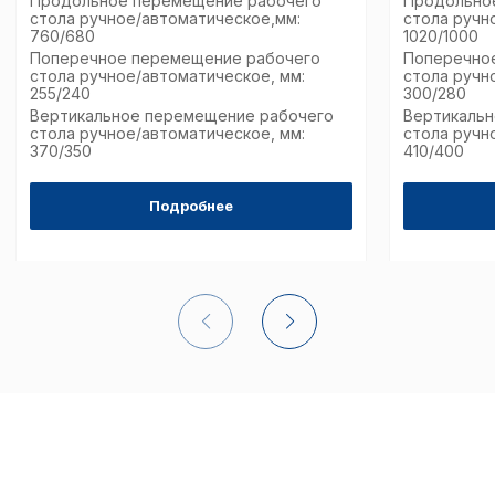
Продольное перемещение рабочего
Продольно
страницы и принимат
стола ручное/автоматическое,мм:
стола ручн
совершенствованию 
760/680
1020/1000
исходя из предпочте
Поперечное перемещение рабочего
Поперечно
пользователей.
стола ручное/автоматическое, мм:
стола ручн
255/240
300/280
Вертикальное перемещение рабочего
Вертикаль
стола ручное/автоматическое, мм:
стола ручн
Сохранить выбор
370/350
410/400
Подробнее