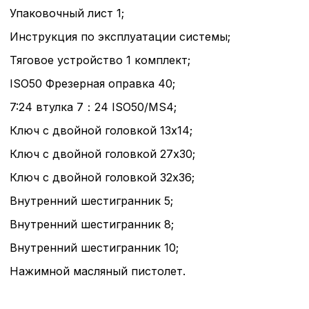
Вы можете настроить ис
Упаковочный лист 1;
каждого типа файлов co
Инструкция по эксплуатации системы;
типа «технические (обяз
без которых невозможно
Тяговое устройство 1 комплект;
функционирование сайта
Ваш выбор настроек на 1
ISO50 Фрезерная оправка 40;
этого периода Сайт сно
согласие. Вы вправе изм
7:24 втулка 7：24 ISO50/MS4;
настроек файлов cookie (
Ключ с двойной головкой 13x14;
согласие) в любое врем
путем перехода по ссыл
Ключ с двойной головкой 27x30;
верхней части страницы
настроек cookie».
Ключ с двойной головкой 32x36;
Перед тем как совершит
параметров использован
Внутренний шестигранник 5;
можете ознакомиться с
обработки персональны
Внутренний шестигранник 8;
списком файлов cookie
,
Внутренний шестигранник 10;
описание и сроки хранен
Нажимной масляный пистолет.
Технические (об
cookie-файлы