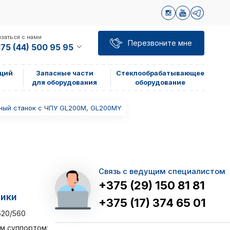
заться с нами
Перезвоните мне
75 (44) 500 95 95
щий
Запасные части
Стеклообрабатывающее
для оборудования
оборудование
ный станок с ЧПУ GL200M, GL200MY
Связь с ведущим специалистом
+375 (29) 150 81 81
тики
+375 (17) 374 65 01
520/560
м суппортом: