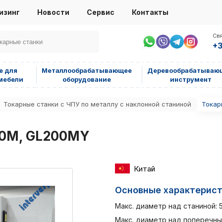
изинг
Новости
Сервис
Контакты
Свя
+3
е для
Металлообрабатывающее
Деревообрабатываю
мебели
оборудование
инструмент
Токарные станки с ЧПУ по металлу с наклонной станиной
Токар
00M, GL200MY
Китай
Основные характерис
Макс. диаметр над станиной: 
Макс. диаметр над поперечны