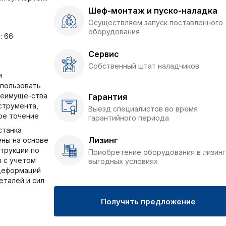
Шеф-монтаж и пуско-наладка
Осуществляем запуск поставленного
оборудования
: 66
Сервис
Собственный штат наладчиков
и
пользовать
реимуще-ства
Гарантия
струмента,
Выезд специалистов во время
ое точение
гарантийного периода
станка
Лизинг
ены на основе
трукции по
Приобретение оборудования в лизинг
 с учетом
выгодных условиях
деформаций
еталей и сил
Получить предложение