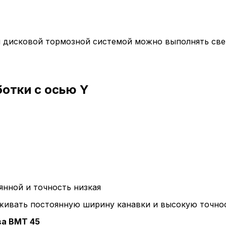
и дисковой тормозной системой можно выполнять све
отки с осью Y
янной и точность низкая
живать постоянную ширину канавки и высокую точнос
ва
BMT 45