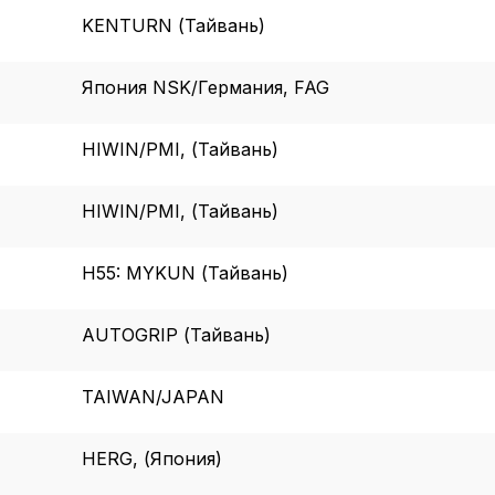
обр
KENTURN (Тайвань)
Настройте па
Япония NSK/Германия, FAG
Вы можете нас
«технические 
HIWIN/PMI, (Тайвань)
функционирова
периода Сайт 
cookie (в т.ч.
HIWIN/PMI, (Тайвань)
в нижней или 
Перед тем как
H55: MYKUN (Тайвань)
можете ознак
, содерж
cookie
AUTOGRIP (Тайвань)
Технич
TAIWAN/JAPAN
HERG, (Япония)
Аналит