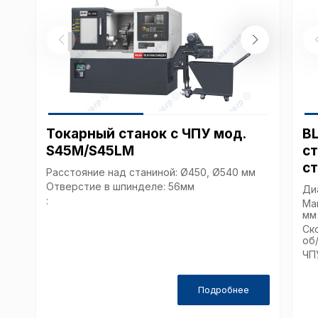
Токарный станок с ЧПУ мод.
B
S45M/S45LM
ст
с
Расстояние над станиной: Ø450, Ø540 мм
Отверстие в шпинделе: 56мм
Ди
:
Ма
мм
Ск
об
ЧП
Подробнее