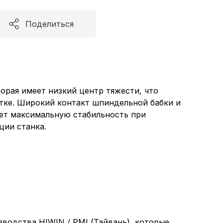
Поделиться
торая имеет низкий центр тяжести, что
тке. Широкий контакт шпиндельной бабки и
ет максимальную стабильность при
ции станка.
водства HIWIN / PMI (Тайвань), которые