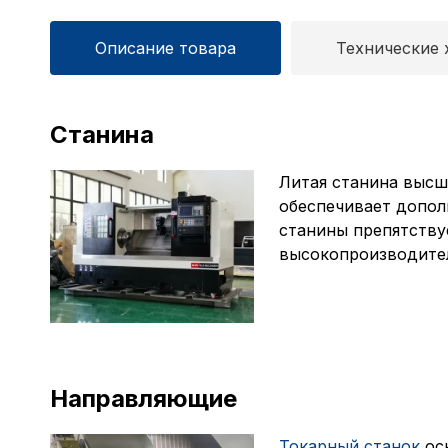
Описание товара
Технические 
Станина
Литая станина высше
обеспечивает допол
станины препятству
высокопроизводител
Направляющие
Токарный станок
осн