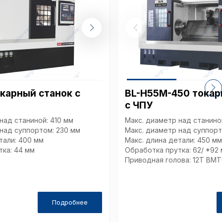
карный станок с
BL-H55M-450 токар
с ЧПУ
над станиной: 410 мм
Макс. диаметр над станино
над суппортом: 230 мм
Макс. диаметр над суппорт
тали: 400 мм
Макс. длина детали: 450 м
тка: 44 мм
Обработка прутка: 62/ *92
Приводная голова: 12T BM
Подробнее