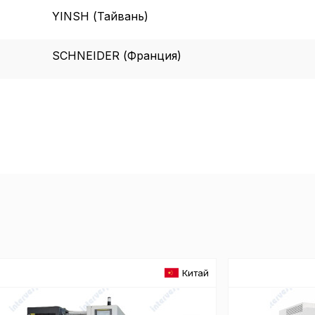
YINSH (Тайвань)
Внимание:
SCHNEIDER (Франция)
предпочтен
страницы и
предпочтен
Сохранить выб
Китай