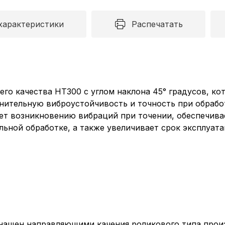
характеристики
Распечатать
го качества HT300 с углом наклона 45° градусов, ко
нительную виброустойчивость и точность при обрабо
ет возникновению вибраций при точении, обеспечива
ьной обработке, а также увеличивает срок эксплуата
ащен направляющими качения роликового типа произ