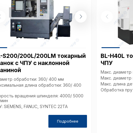
L-S200/200L/200LM токарный
BL-H40L то
анок с ЧПУ с наклонной
ЧПУ
таниной
Макс. диаметр 
Макс. диаметр 
аметр обработки: 360/ 400 мм
Макс. длина де
ксимальная длина обработки: 360/ 400
Обработка пру
орость вращения шпинделя: 4000/ 5000
/мин
У: SIEMENS, FANUC, SYNTEC 22TA
Подробнее