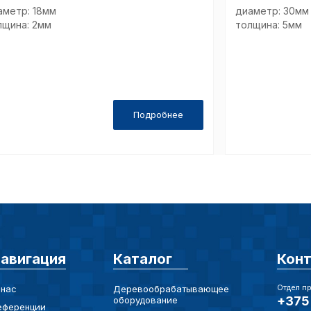
Технич
аметр: 18мм
диаметр: 30мм
лщина: 2мм
толщина: 5мм
Аналит
Подробнее
Внимание:
предпочтен
страницы и
предпочтен
Сохранить выб
авигация
Каталог
Кон
Отдел п
 нас
Деревообрабатывающее
+375 
оборудование
еференции