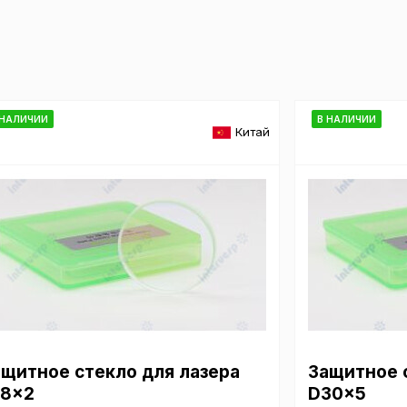
Пол
обр
 НАЛИЧИИ
В НАЛИЧИИ
Китай
Настройте па
Вы можете нас
«технические 
функционирова
периода Сайт 
cookie (в т.ч.
в нижней или 
Перед тем как
можете ознак
, содерж
cookie
ащитное стекло для лазера
Защитное 
18x2
D30x5