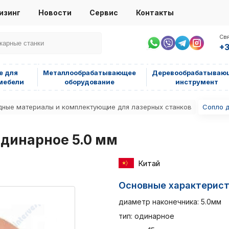
изинг
Новости
Сервис
Контакты
Свя
+3
е для
Металлообрабатывающее
Деревообрабатываю
мебели
оборудование
инструмент
дные материалы и комплектующие для лазерных станков
Сопло д
одинарное 5.0 мм
Китай
Основные характерис
диаметр наконечника: 5.0мм
тип: одинарное