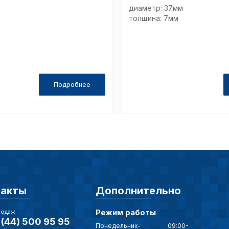
еские (обязательные) cookie-файлы
диаметр: 37мм
толщина: 7мм
ические cookie-файлы
Подробнее
Отключение аналитических cookie файлов не позво
ия пользователей сайта, в том числе наиболее и 
 принимать меры по совершенствованию работы са
ий пользователей.
ор
такты
Дополнительно
Режим работы
родаж
(44) 500 95 95
Понедельник-
09:00-