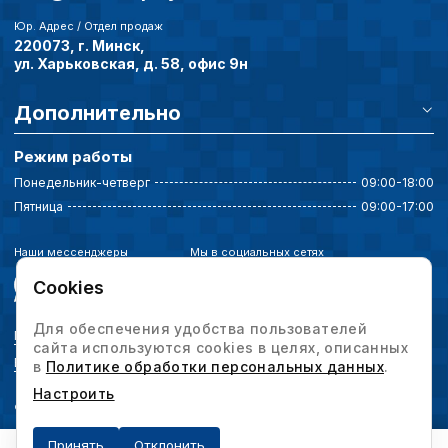
Юр. Адрес / Отдел продаж
220073, г. Минск,
ул. Харьковская, д. 58, офис 9н
Дополнительно
Режим работы
Понедельник-четверг
09:00-18:00
Пятница
09:00-17:00
Наши мессенджеры
Мы в социальных сетях
Cookies
Для обеспечения удобства пользователей
Политика конфиденциальности
сайта используются cookies в целях, описанных
Выбор настроек cookie
в
Политике обработки персональных данных
.
Настроить
© 2026 Интервесп — производственное оборудование. Все права защищены.
Принять
Отклонить