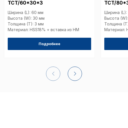
TCT/60*30*3
TCT/80*
Перед тем как совершит
параметров использован
Ширина (L): 60 мм
Ширина (L):
можете ознакомиться с
Высота (W): 30 мм
Высота (W)
обработки персональны
Толщина (T): 3 мм
Толщина (T)
списком файлов cookie
,
Материал: HSS18% + вставка из НМ
Материал: 
описание и сроки хранен
Подробнее
Технические (об
cookie-файлы
Аналитические c
Внимание:
Отключени
cookie файлов не поз
определять предпоч
пользователей сайта,
наиболее и наименее
страницы и принимат