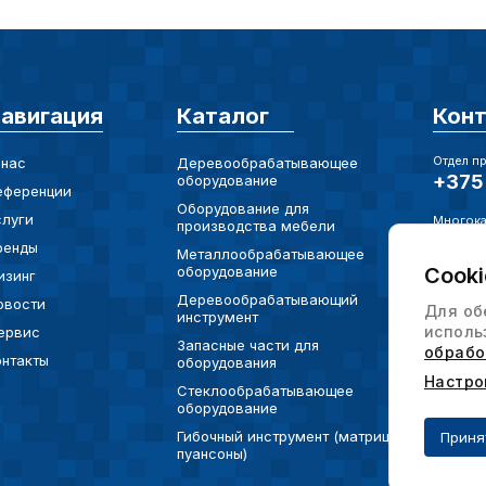
Внимание:
предпочтен
страницы и
авигация
Каталог
Кон
предпочтен
Отдел п
 нас
Деревообрабатывающее
+375 
оборудование
еференции
Сохранить выб
Оборудование для
слуги
Многока
производства мебели
+375 
ренды
Металлообрабатывающее
оборудование
Cooki
изинг
Электро
info@
Деревообрабатывающий
овости
Для об
инструмент
исполь
ервис
Юр. Адр
Запасные части для
обрабо
онтакты
220073
оборудования
ул. Ха
Настро
Стеклообрабатывающее
офис 
оборудование
Гибочный инструмент (матрицы,
Приня
пуансоны)