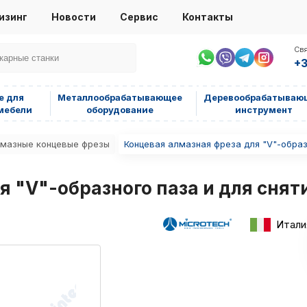
изинг
Новости
Сервис
Контакты
Свя
+3
е для
Металлообрабатывающее
Деревообрабатываю
мебели
оборудование
инструмент
мазные концевые фрезы
Концевая алмазная фреза для "V"-образ
 "V"-образного паза и для снят
Итали