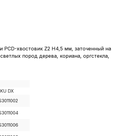
 и PCD-хвостовик Z2 H4,5 мм, заточенный на
ветлых пород дерева, кориана, оргстекла,
KU DX
итика в отноше
S3011002
S3011004
аботки сookies
S3011006