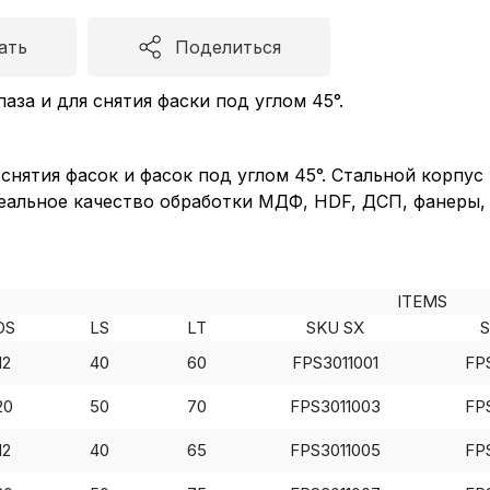
ать
Поделиться
аза и для снятия фаски под углом 45°.
снятия фасок и фасок под углом 45°. Стальной корпус
альное качество обработки МДФ, HDF, ДСП, фанеры, с
ITEMS
DS
LS
LT
SKU SX
S
Пол
12
40
60
FPS3011001
FP
20
50
70
FPS3011003
FP
обр
12
40
65
FPS3011005
FP