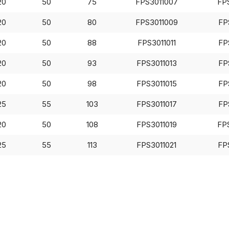
20
50
75
FPS3011007
FP
Настройте па
20
50
80
FPS3011009
FP
Вы можете нас
20
50
88
FPS3011011
FP
«технические 
функционирова
20
50
93
FPS3011013
FP
периода Сайт 
cookie (в т.ч.
20
50
98
FPS3011015
FP
в нижней или 
25
55
103
FPS3011017
FP
Перед тем как
можете ознак
20
50
108
FPS3011019
FP
, содерж
cookie
25
55
113
FPS3011021
FP
Технич
Аналит