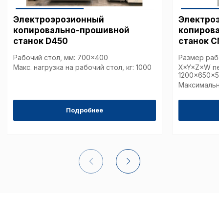
Электроэрозионный
Электро
копировально-прошивной
копиров
станок D450
станок 
Рабочий стол, мм: 700x400
Размер раб
Макс. нагрузка на рабочий стол, кг: 1000
X×Y×Z×W п
1200×650×
Максимальны
Подробнее