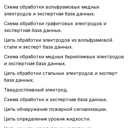
cookie-файлы
Схема обработки вольфрамовых медных
электродов и экспертная база данных.
Аналитические c
Схема обработки графитовых электродов и
экспертная база данных.
Цепь обработки электродов из вольфрамовой
Внимание:
Отключени
стали и эксперт база данных.
cookie файлов не поз
определять предпоч
Схема обработки медных бериллиевых электродов
пользователей сайта,
и экспертная база данных.
наиболее и наименее
страницы и принимат
Цепь обработки стальных электродов и эксперт
совершенствованию 
база данных.
исходя из предпочте
пользователей.
Твердосплавный электрод.
Схема обработки и экспертная база данных.
Сохранить выбор
Цепь обнаружения пожарной сигнализации.
Цепь определения уровня жидкости.