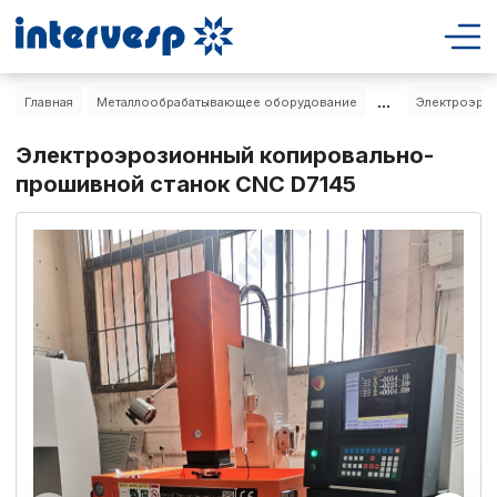
...
Главная
Металлообрабатывающее оборудование
Электроэро
Электроэрозионный копировально-
прошивной станок CNC D7145