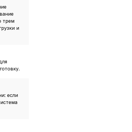
ние
вание
о трем
грузки и
для
готовку.
и: если
система