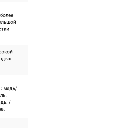
 более
ольшой
стки
сокой
ердых
:
медь/
ль,
дь. /
в.