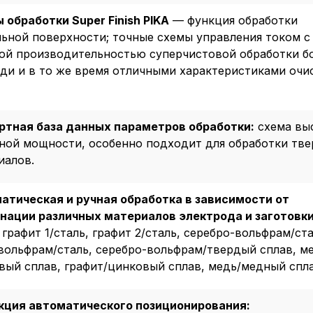
 обработки Super Finish PIKA
— функция обработки
льной поверхности; точные схемы управления током с
ой производительностью суперчистовой обработки б
ди и в то же время отличными характеристиками очи
ртная база данных параметров обработки:
схема вы
ной мощности, особенно подходит для обработки тв
иалов.
атическая и ручная обработка в зависимости от
нации различных материалов электрода и заготовки
 графит 1/сталь, графит 2/сталь, серебро-вольфрам/ста
вольфрам/сталь, серебро-вольфрам/твердый сплав, ме
вый сплав, графит/цинковый сплав, медь/медный спла
кция автоматического позиционирования: