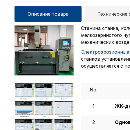
Описание товара
Технические 
Станина станка, кол
мелкозернистого чу
механических возде
Электроэрозионные
станков установлен
осуществляется с по
No.
1
ЖК-ди
2
Однов