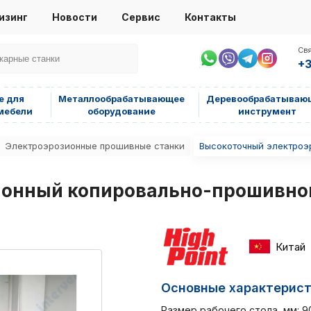
изинг
Новости
Сервис
Контакты
Свя
+3
е для
Металлообрабатывающее
Деревообрабатываю
мебели
оборудование
инструмент
Электроэрозионные прошивные станки
Высокоточный электроэ
онный копировально-прошивной
Китай
Основные характерис
Размер рабочего стола, мм: 