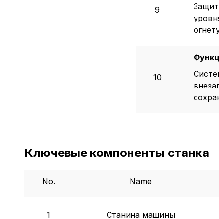
Защит
9
уровн
огнет
Функц
Систе
10
внеза
сохра
Ключевые компоненты станка
No.
Name
1
Станина машины