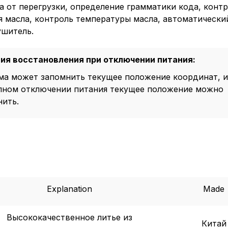
а от перегрузки, определение грамматики кода, конт
я масла, контроль температуры масла, автоматически
ушитель.
Пол
ия восстановления при отключении питания:
ма может запомнить текущее положение координат, и
обр
пном отключении питания текущее положение можно
нить.
Настройте па
Вы можете нас
«технические 
функционирова
периода Сайт 
cookie (в т.ч.
Explanation
Made
в нижней или 
Перед тем как
Высококачественное литье из
можете ознак
Китай