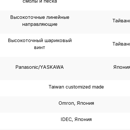
смолы и песка
, содерж
cookie
Высокоточные линейные
Тайван
направляющие
Технич
Высокоточный шариковый
Тайван
Аналит
винт
Panasonic/YASKAWA
Япони
Внимание:
предпочтен
страницы и
Taiwan customized made
предпочтен
Omron, Япония
Сохранить выб
IDEC, Япония