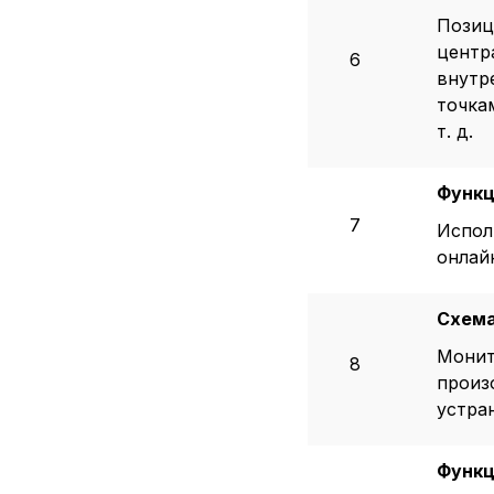
Позиц
центр
6
внутр
точка
т. д.
Функц
7
Испол
онлай
Схема
Монит
8
произ
устра
Функц