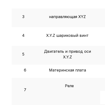
3
направляющая XYZ
4
X.Y.Z шариковый винт
Двигатель и привод оси
5
X.Y.Z
6
Материнская плата
Реле
7