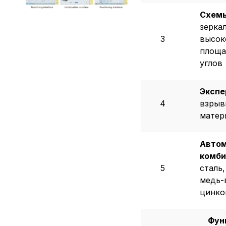
Схемы
зерка
3
высок
площа
углов
Экспе
4
взрыв
матер
Автом
комби
5
сталь,
медь-
цинко
Фун