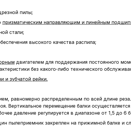
дрезной пилы;
о
призматическим направляющим и линейным подшипн
ой стали;
беспечения высокого качества распила;
торным
двигателем для поддержания постоянного моме
актеристики без какого-либо технического обслужива
и и зубчатой рейки.
ием, равномерно распределенным по всей длине рез
роя. Вертикальное перемещение балки осуществляетс
очее давление регулируется в диапазоне от 1,5 до 6 б
ин пылеприемник закреплен на прижимной балке и сл