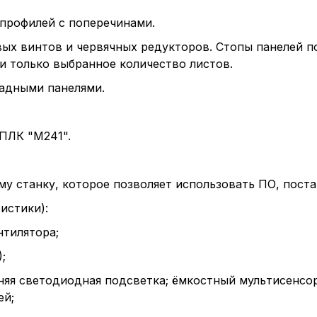
 профилей с поперечинами.
х винтов и червячных редукторов. Стопы панелей по
Пол
и только выбранное количество листов.
адными панелями.
обр
ПЛК "M241".
Настройте па
 станку, которое позволяет использовать ПО, поста
Вы можете нас
«технические 
истики):
функционирова
нтилятора;
периода Сайт 
;
cookie (в т.ч.
в нижней или 
адняя светодиодная подсветка; ёмкостный мультисенсор
Перед тем как
ей;
можете ознак