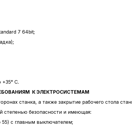
, содерж
cookie
Технич
ndard 7 64bit;
адка);
Аналит
Внимание:
предпочтен
 +35° С.
страницы и
РЕБОВАНИЯМ К ЭЛЕКТРОСИСТЕМАМ
предпочтен
ронах станка, а также закрытие рабочего стола стан
й степенью безопасности и имеющая:
Сохранить выб
 55) с главным выключателем;