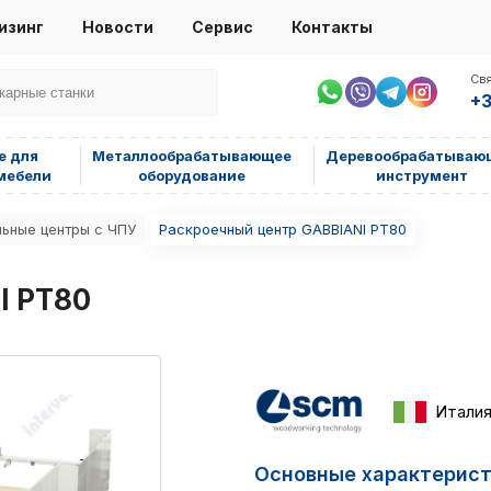
изинг
Новости
Сервис
Контакты
Свя
+3
е для
Металлообрабатывающее
Деревообрабатываю
мебели
оборудование
инструмент
ьные центры с ЧПУ
Раскроечный центр GABBIANI PT80
I PT80
Итали
Основные характерис