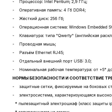
- Процессор: Intel Pentium; 2,9 ГГц;
- Оперативная память: 4 Гб DDR4;
- Жёсткий диск: 256 Гб;
- Операционная система: Windows Embedded Sta
- Клавиатура: типа "Qwerty" (английская раскл
- Проводная мышь;
- Разъём Ethernet RJ45;
- Отдельный внешний порт USB: 3.0;
- Номинальная рабочая температура: от +5° до
НОРМЫ БЕЗОПАСНОСТИ И СООТВЕТСТВИЕ Т
- защитные сетки, фиксируемые на боковых сто
- электросистема, характеризующаяся высоко
* пылезащитный электрошкаф (класс защиты ip
* запирающимся на замок;