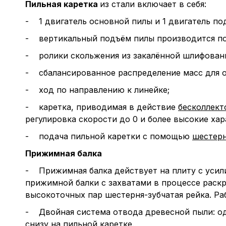
Пильная каретка
из стали включает в себя:
- 1 двигатель основной пилы и 1 двигатель по
- вертикальный подъём пилы производится п
- ролики скольжения из закалённой шлифованн
- сбалансированное распределение масс для о
- ход по направлению к линейке;
- каретка, приводимая в действие
бесколлек
регулировка скорости до 0 и более высокие хар
- подача пильной каретки с помощью
шестерн
Прижимная балка
- Прижимная балка действует на плиту с усил
прижимной балки с захватами в процессе раск
высокоточных пар шестерня-зубчатая рейка. Раб
- Двойная система отвода древесной пыли: од
снизу на пильной каретке.