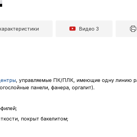
характеристики
Видео 3
центры
, управляемые ПК/ПЛК, имеющие одну линию ра
гослойные панели, фанера, оргалит).
офилей;
сткости, покрыт бакелитом;