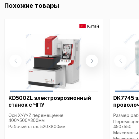
Похожие товары
Китай
KD500ZL электроэрозионный
DK7745 
станок с ЧПУ
проволо
Оси X×Y×Z перемещение:
Размер раб
400×500×300мм
Перемещени
Рабочий стол: 520×800мм
450х550
Максимальн
Максимальна