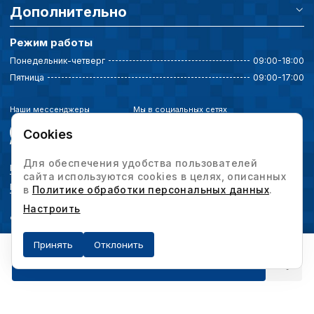
Дополнительно
Режим работы
Понедельник-четверг
09:00-18:00
Пятница
09:00-17:00
Наши мессенджеры
Мы в социальных сетях
Cookies
Для обеспечения удобства пользователей
Политика конфиденциальности
сайта используются cookies в целях, описанных
Выбор настроек cookie
в
Политике обработки персональных данных
.
Настроить
© 2026 Интервесп — производственное оборудование. Все права защищены.
Принять
Отклонить
Получить предложение