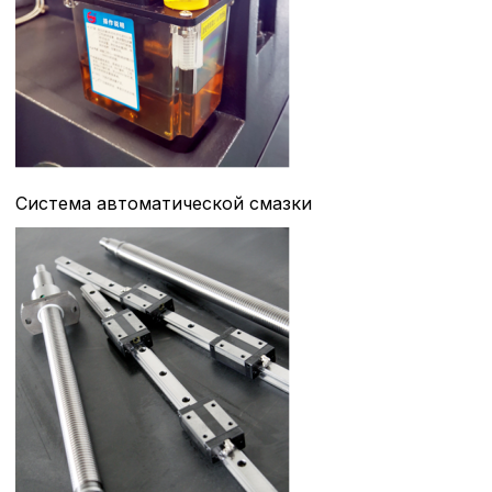
Политика в отнош
обработки сookies
Настройте параметры и
файлов cookie
Вы можете настроить ис
каждого типа файлов co
Система автоматической смазки
типа «технические (обяз
без которых невозможно
функционирование сайта
Ваш выбор настроек на 1
этого периода Сайт сно
согласие. Вы вправе изм
настроек файлов cookie (
согласие) в любое врем
путем перехода по ссыл
верхней части страницы
настроек cookie».
Перед тем как совершит
параметров использован