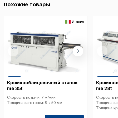
Похожие товары
Италия
Кромкооблицовочный станок
Кромкоо
me 35t
me 28t
Скорость подачи: 7 м/мин
Скорость п
Толщина заготовки: 8 ÷ 50 мм
Толщина заг
Толщина кро