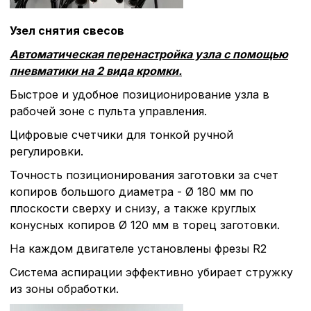
списком файлов cookie
,
описание и сроки хранен
Узел снятия свесов
Автоматическая перенастройка узла с помощью
Технические (об
пневматики на 2 вида кромки.
cookie-файлы
Быстрое и удобное позиционирование узла в
рабочей зоне с пульта управления.
Аналитические c
Цифровые счетчики для тонкой ручной
регулировки.
Точность позиционирования заготовки за счет
Внимание:
Отключени
копиров большого диаметра - Ø 180 мм по
cookie файлов не поз
плоскости сверху и снизу, а также круглых
определять предпоч
конусных копиров Ø 120 мм в торец заготовки.
пользователей сайта,
наиболее и наименее
На каждом двигателе установлены фрезы R2
страницы и принимат
совершенствованию 
Система аспирации эффективно убирает стружку
исходя из предпочте
из зоны обработки.
пользователей.