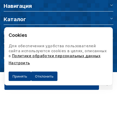
Навигация
Каталог
Контакты
Cookies
Отдел продаж
Для обеспечения удобства пользователей
+375 (44) 500 95 95
сайта используются cookies в целях, описанных
в
Политике обработки персональных данных
.
Многоканальный телефон
+375 (17) 375 79 20
Настроить
Электронная почта
Принять
Отклонить
info@intervesp.by
Получить предложение
Юр. Адрес / Отдел продаж
220073, г. Минск,
ул. Харьковская, д. 58, офис 9н
Дополнительно