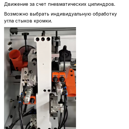
Движение за счет пневматических цилиндров.
Политика в отнош
обработки сookies
Возможно выбрать индивидуальную обработку
угла стыков кромки.
Настройте параметры и
файлов cookie
Вы можете настроить ис
каждого типа файлов co
типа «технические (обяз
без которых невозможно
функционирование сайта
Ваш выбор настроек на 1
этого периода Сайт сно
согласие. Вы вправе изм
настроек файлов cookie (
согласие) в любое врем
путем перехода по ссыл
верхней части страницы
настроек cookie».
Перед тем как совершит
параметров использован
можете ознакомиться с
обработки персональны