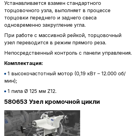
Внимание:
Отключени
Устанавливается взамен стандартного
cookie файлов не поз
торцовочного узла, выполняет в процессе
определять предпоч
торцовки переднего и заднего свеса
пользователей сайта,
наиболее и наименее
одновременно закругление угла.
страницы и принимат
При работе с массивной рейкой, торцовочный
совершенствованию 
исходя из предпочте
узел переводится в режим прямого реза.
пользователей.
Непосредственный контроль с панели управления.
Комплектация:
Сохранить выбор
1 высокочастотный мотор (0,19 кВт – 12.000 об/
мин);
1 пила Ø 125 мм Z12.
580653 Узел кромочной цикли