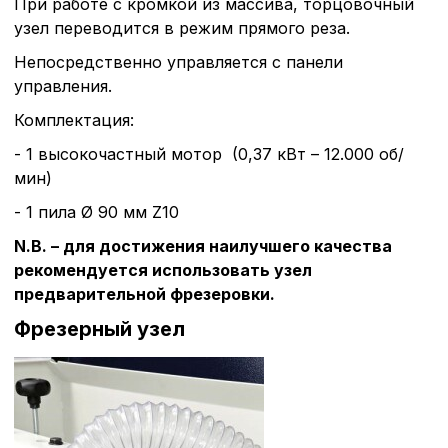
При работе с кромкой из массива, торцовочный
Настройте параметры и
узел переводится в режим прямого реза.
файлов cookie
Вы можете настроить ис
Непосредственно управляется с панели
каждого типа файлов co
управления.
типа «технические (обяз
без которых невозможно
Комплектация:
функционирование сайта
Ваш выбор настроек на 1
- 1 высокочастный мотор (0,37 кВт – 12.000 об/
этого периода Сайт сно
мин)
согласие. Вы вправе изм
настроек файлов cookie (
- 1 пила Ø 90 мм Z10
согласие) в любое врем
путем перехода по ссыл
N.B. – для достижения наилучшего качества
верхней части страницы
рекомендуется использовать узел
настроек cookie».
предварительной фрезеровки.
Перед тем как совершит
параметров использован
Фрезерный узел
можете ознакомиться с
обработки персональны
списком файлов cookie
,
описание и сроки хранен