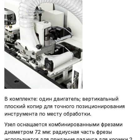
Технические (об
cookie-файлы
Аналитические c
Внимание:
Отключени
cookie файлов не поз
определять предпоч
пользователей сайта,
наиболее и наименее
страницы и принимат
совершенствованию 
исходя из предпочте
В комплекте: один двигатель; вертикальный
пользователей.
плоский копир для точного позиционирования
инструмента по месту обработки.
Узел оснащается комбинированными фрезами
Сохранить выбор
диаметром 72 мм: радиусная часть фрезы
используется для придания радиуса для кромки 2