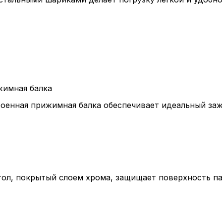
Пол
обр
жимная балка
оенная прижимная балка обеспечивает идеальный заж
Настройте па
Вы можете нас
«технические 
функционирова
периода Сайт 
тол, покрытый слоем хрома, защищает поверхность п
cookie (в т.ч.
в нижней или 
Перед тем как
можете ознак