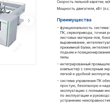
Скорость пильной каретки, м/м
Мощность двигателя, кВт (л.с.)
Преимущества
функциональность: система
ПК, сервопривода, точная р
листовых материа-лов, бок
выравнивание, интеллектуа
прижимной балки, интеллек
подъем и позиционирование
пилы.
интегрированный промышле
компьютер с сенсорным экр
легкой и удобной эксплуатац
система управления ПК обе
простую, безопасную и на
эксплуатацию с полными ин
по эксплуатации и руководс
устранению неисправностей