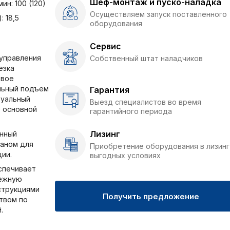
Шеф-монтаж и пуско-наладка
ин: 100 (120)
Осуществляем запуск поставленного
: 18,5
оборудования
Сервис
 управления
Собственный штат наладчиков
езка
овое
льный подъем
Гарантия
туальный
Выезд специалистов во время
 основной
гарантийного периода
Лизинг
нный
аном для
Приобретение оборудования в лизинг
ии.
выгодных условиях
спечивает
дежную
струкциями
Получить предложение
твом по
.