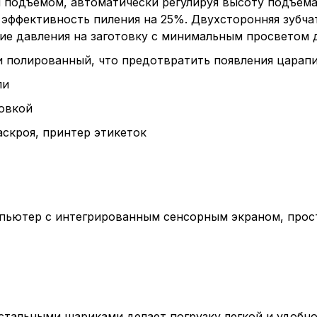
подъемом, автоматически регулируя высоту подъема
 эффективность пиления на 25%. Двухсторонняя зубч
ие давления на заготовку с минимальным просветом д
 и полированный, что предотвратить появления царапи
ли
овкой
скроя, принтер этикеток
ютер с интегрированным сенсорным экраном, просто
стальными шариками делает погрузку легкой и удобно