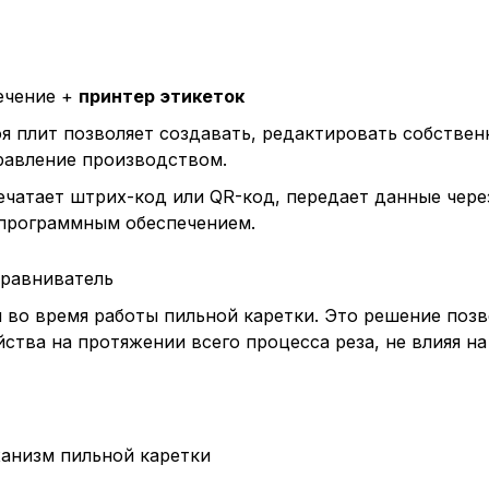
, содерж
cookie
Технич
ечение +
принтер этикеток
я плит позволяет создавать, редактировать собстве
правление производством.
Аналит
ечатает штрих-код или QR-код, передает данные чере
программным обеспечением.
Внимание:
ыравниватель
предпочтен
 во время работы пильной каретки. Это решение поз
страницы и
ства на протяжении всего процесса реза, не влияя н
предпочтен
Сохранить выб
анизм пильной каретки