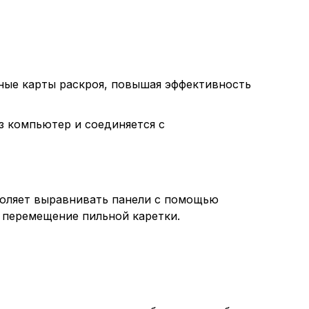
ащим их описание и сроки хранения.
еские (обязательные) cookie-файлы
нные карты раскроя, повышая эффективность
ические cookie-файлы
з компьютер и соединяется с
Отключение аналитических cookie файлов не позво
ия пользователей сайта, в том числе наиболее и 
воляет выравнивать панели с помощью
 принимать меры по совершенствованию работы са
а перемещение пильной каретки.
ий пользователей.
ор